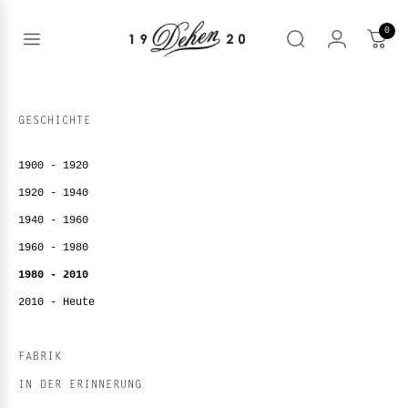
Zum
Inhalt
0
springen
Open
Suche
menu
nd
NE
GESCHICHTE
nd
enu
1900 - 1920
nd
enu
BOOKS
1920 - 1940
enu
1940 - 1960
1960 - 1980
1980 - 2010
2010 - Heute
FABRIK
IN DER ERINNERUNG