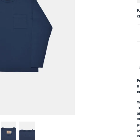
P
c
P
b
c
M
i
a
o
p
w
c