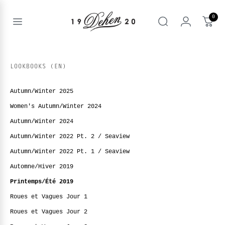
Passer
au
0
contenu
Open
rechercher
menu
nd
IQUE
enu
LOOKBOOKS (EN)
nd
OS
Autumn/Winter 2025
nd
enu
BOOKS
Women's Autumn/Winter 2024
Autumn/Winter 2024
enu
Autumn/Winter 2022 Pt. 2 / Seaview
Autumn/Winter 2022 Pt. 1 / Seaview
Automne/Hiver 2019
Printemps/Été 2019
Roues et Vagues Jour 1
Roues et Vagues Jour 2