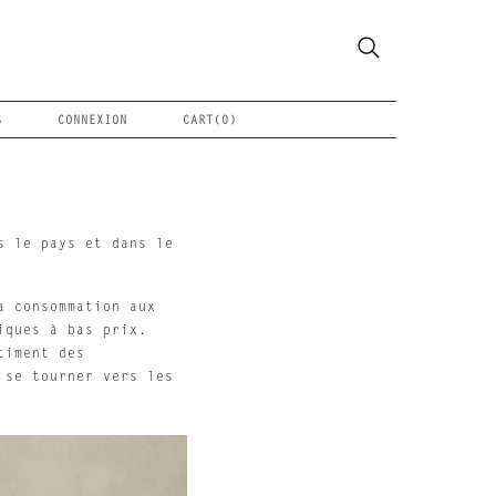
S
CONNEXION
CART(
0
)
s le pays et dans le
a consommation aux
iques à bas prix.
timent des
 se tourner vers les