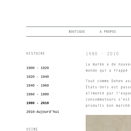
Passer
au
contenu
Rechercher
BOUTIQUE
A PROPOS
dans
notre
magasin
HISTOIRE
1980 - 2010
La marée a de nouve
1900 - 1920
monde qui a frappé 
1920 - 1940
Tout comme Dehen av
1940 - 1960
États-Unis est pass
Alimenté par l'expa
1960 - 1980
consommateurs s'est
1980 - 2010
produits bon marché
2010-Aujourd'hui
USINE