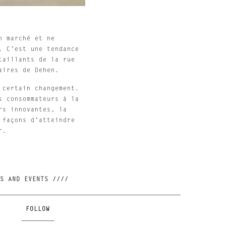
n marché et ne
. C’est une tendance
taillants de la rue
aires de Dehen.
 certain changement.
s consommateurs à la
rs innovantes, la
 façons d'atteindre
r.
//// JOIN OUR NEWSLETTER AND BE FIRST TO KNOW ABOUT NEW RELEASES, RESTOCKS AND EVENTS ////
FOLLOW