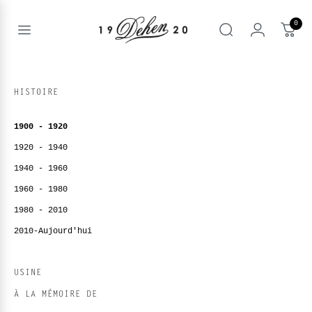
Passer
au
0
contenu
Open
rechercher
menu
nd
IQUE
enu
HISTOIRE
nd
OS
1900 - 1920
nd
enu
BOOKS
1920 - 1940
1940 - 1960
enu
1960 - 1980
1980 - 2010
2010-Aujourd'hui
USINE
À LA MÉMOIRE DE